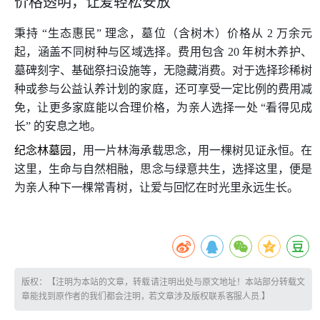
价格透明，让爱轻松安放
秉持 “生态惠民” 理念，墓位（含树木）价格从 2 万余元
起，涵盖不同树种与区域选择。费用包含 20 年树木养护、
墓碑刻字、基础祭扫设施等，无隐藏消费。对于选择珍稀树
种或参与公益认养计划的家庭，还可享受一定比例的费用减
免，让更多家庭能以合理价格，为亲人选择一处 “看得见成
长” 的安息之地。
纪念林墓园
，用一片林海承载思念，用一棵树见证永恒。在
这里，生命与自然相融，思念与绿意共生，选择这里，便是
为亲人种下一棵常青树，让爱与回忆在时光里永远生长。
版权：【注明为本站的文章，转载请注明出处与原文地址！本站部分转载文
章能找到原作者的我们都会注明，若文章涉及版权联系客服人员.】