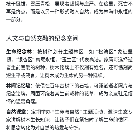
枝干挺拔，雪压青松，展现着坚韧与庄严。在这里，死亡不
再是终点，而是以另一种形式融入自然，成为林海中永恒的
一部分。
人文与自然交融的纪念空间
生命
纪念林
：
按树种划分主题林区，如 “松涛区” 象征坚
韧，“银杏区” 寓意永恒，“玉兰区” 代表高洁。家属可选择逝
者生前喜爱的树种，树木铭牌上不仅刻有姓名，还可镌刻简
短生平或箴言，让树木成为生命的另一种延续。
林间记忆墙
：依偎在百年古树下的石墙，可镶嵌逝者照片与
纪念铭牌，周围环绕着其生前栽种的花草，成为亲友驻足缅
怀的温馨角落。
自然课堂
：定期举办 “生命与自然” 主题活动，邀请生态专
家讲解树木生长知识，让孩子们在祭扫时了解生命的循环，
将思念转化为对自然的热爱与守护。