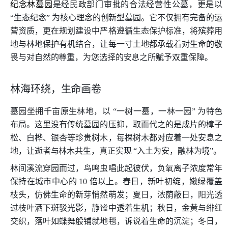
纪念林墓园
是经民政部门审批的合法经营性公墓，更是以
“生态纪念” 为核心理念的创新型墓园。它不仅拥有完备的运
营资质，更在规划建设中严格遵循生态保护标准，将殡葬用
地与林地保护有机结合，让每一寸土地都承载着对生命的敬
畏与对自然的尊重，为您选择的安息之所赋予双重保障。
林海环绕，生命画卷
墓园坐拥千亩原生林地，以 “一树一墓，一林一园” 为特色
布局。这里没有传统墓园的压抑，取而代之的是成片的樟子
松、白桦、银杏等珍贵树木，每棵树木都对应着一处安息之
地，让逝者与林木共生，真正实现 “入土为安，融林为境”。
林间溪流穿园而过，鸟鸣虫唱此起彼伏，负氧离子浓度常年
保持在城市中心的 10 倍以上。春日，新叶初绽，嫩绿覆盖
枝头，仿佛生命的新芽悄然萌发；夏日，浓荫蔽日，阳光透
过枝叶洒下斑驳光影，静谧中透着生机；秋日，金黄与绯红
交织，落叶如蝶舞般铺就地毯，诉说着生命的沉淀；冬日，