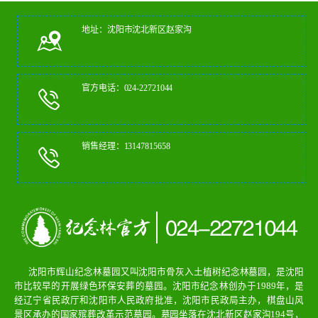
地址：沈阳市沈北新区赵家沟
官方电话：024-22721044
销售经理：13147815658
沈阳市辉山纪念林墓园又叫沈阳市骨灰入土植树纪念林墓园，是沈阳
市比较早的开展绿色环保安葬的墓园。沈阳市纪念林创办于1989年，是
经辽宁省民政厅和沈阳市人民政府批准，沈阳市民政局主办，棋盘山风
景区承办的国家殡葬改革示范墓园。墓园坐落在沈北新区赵家沟194号，