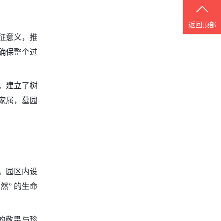
返回顶部
征意义，推
确保整个过
，建立了树
家属，墓园
续。园区内设
然” 的生命
的敬畏与珍