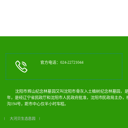
官方电话：024-22721044
沈阳市辉山纪念林墓园又叫沈阳市骨灰入土植树纪念林墓园，是沈
年，是经辽宁省民政厅和沈阳市人民政府批准，沈阳市民政局主办，
沟194号，距市中心仅半小时车程。
园
大河贝生态息园