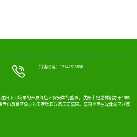
销售经理：13147815658
阳市比较早的开展绿色环保安葬的墓园。沈阳市纪念林创办于1989
棋盘山风景区承办的国家殡葬改革示范墓园。墓园坐落在沈北新区赵家