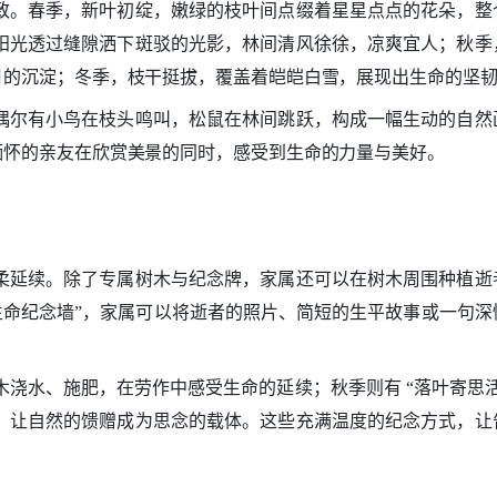
致。春季，新叶初绽，嫩绿的枝叶间点缀着星星点点的花朵，整
阳光透过缝隙洒下斑驳的光影，林间清风徐徐，凉爽宜人；秋季
月的沉淀；冬季，枝干挺拔，覆盖着皑皑白雪，展现出生命的坚
偶尔有小鸟在枝头鸣叫，松鼠在林间跳跃，构成一幅生动的自然
缅怀的亲友在欣赏美景的同时，感受到生命的力量与美好。
柔延续。除了专属树木与纪念牌，家属还可以在树木周围种植逝
生命纪念墙”，家属可以将逝者的照片、简短的生平故事或一句深
木浇水、施肥，在劳作中感受生命的延续；秋季则有 “落叶寄思
，让自然的馈赠成为思念的载体。这些充满温度的纪念方式，让