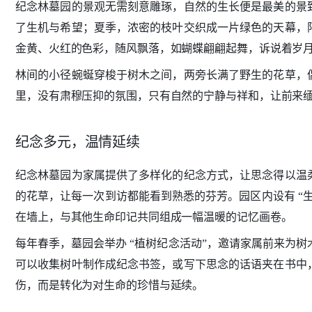
纪念林墓园的景观无需刻意雕琢，自然的生长便是最美的景
了生机与希望；夏季，浓密的枝叶交织成一片绿色的天幕，
金黄、火红的色彩，随风飘落，如蝴蝶翩翩起舞，诉说着岁
林间的小径蜿蜒穿梭于树木之间，两旁长满了野生的花草，
里，没有肃穆压抑的氛围，只有自然的宁静与祥和，让前来
纪念多元，温情延续
纪念林墓园为家属提供了多样化的纪念方式，让思念得以温
的花草，让每一次到访都能看到熟悉的芬芳。园区内设有 “
在墙上，与其他生命印记共同组成一幅温暖的记忆画卷。
每年春季，墓园会举办 “植树纪念活动”，邀请家属前来为树
可以收集树叶制作成纪念书签，或写下思念的话语夹在书中
伤，而是转化为对生命的珍惜与延续。