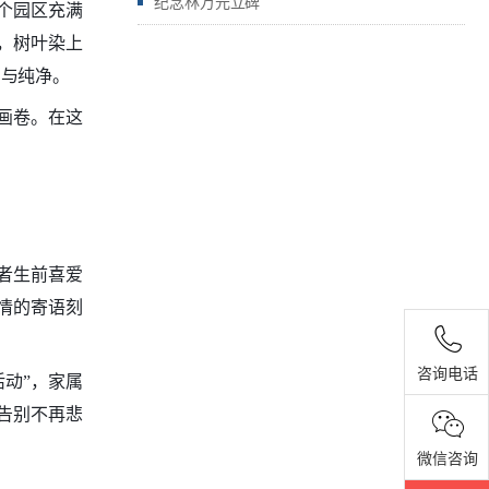
纪念林万元立碑
个园区充满
，树叶染上
韧与纯净。
画卷。在这
者生前喜爱
情的寄语刻
咨询电话
活动”，家属
告别不再悲
微信咨询