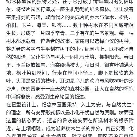
纪念林墓园
的独特之处，在于它打破了传统墓园的刻板印
象，将整片园区打造成一座生机勃勃的纪念森林。这里没有
密集排列的石碑，取而代之的是成片的乔木与灌木，松树、
柏树、玉兰、海棠、银杏…… 数十种树木在不同区域错落
生长，形成了一片四季常青、三季有花的生态景观。每一棵
树木都承载着一位逝者的故事，家属可以选择心仪的树种，
将逝者的名字与生平刻在树下的小型纪念牌上，既不破坏自
然的和谐，又让生命与树木一同扎根土壤、拥抱阳光。春日
里，玉兰绽放如雪，海棠缀满枝头；秋日时，银杏叶铺满大
地，枫叶染红林间，行走在林间小径上，脚下是松软的落
叶，头顶是交错的枝叶，耳边是鸟儿的欢鸣与风吹树叶的沙
沙声，仿佛置身于一座天然的森林公园，让人在自然的怀抱
中消解悲伤，感受到生命轮回的豁达。
在墓型设计上，纪念林墓园秉持 “入土为安，与自然共生”
的理念，所有安葬形式都以最小化干扰自然为原则。树葬是
这里的核心葬式，逝者的骨灰被安葬在所选树木的根系附
近，与土壤相融，成为滋养树木生长的养分，真正实现 “化
作春泥更护花” 的生命循环。除了树葬，园区还设有草坪