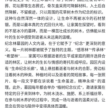
葬、花坛葬等生态葬式，骨灰盒采用可降解材料，入土后自
然降解，不留痕迹，只以周围的花草树木作为纪念的标识。
这种与自然浑然一体的设计，让生命不再被冰冷的石材禁
锢，而是以最本真的方式回归大地，让家属在探望时，看到
的不是冰冷的墓碑，而是一棵茁壮成长的树木，仿佛能从枝
叶的生长中感受到逝者从未远离的温暖。
纪念林墓园的人文内涵，在于它赋予了 “纪念” 更深刻的意
义。每一片树林都被赋予了独特的主题，“感恩林”“传承林”
“希望林”…… 家属可以根据逝者的生平或家庭的期许选择合
适的林区，让树木的生长与情感的寄托形成呼应。园区内设
有 “生命纪念长廊”，墙上悬挂着逝者与树木的合影，旁边标
注着树木的种类、种植时间以及逝者的简短故事，每一张照
片、每一段文字都在诉说着 “生命虽逝，精神永续” 的道
理。此外，墓园每年都会举办 “植树纪念仪式”，邀请家属在
特定的日子来到林中，为树木浇水、施肥、系上祈福丝带，
在参与树木养护的过程中，完成一场与逝者的温柔对话，让
思念在劳动与陪伴中变得具体而温暖。