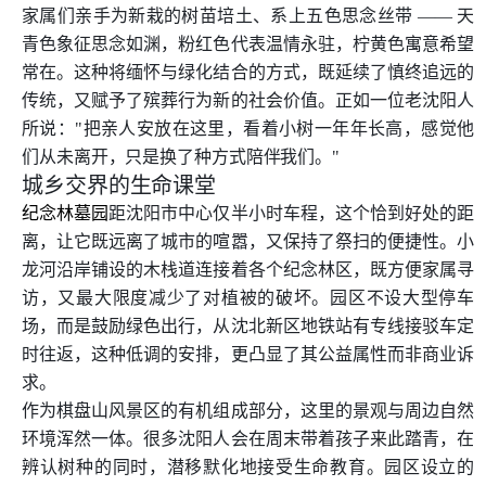
家属们亲手为新栽的树苗培土、系上五色思念丝带 —— 天
青色象征思念如渊，粉红色代表温情永驻，柠黄色寓意希望
常在。这种将缅怀与绿化结合的方式，既延续了慎终追远的
传统，又赋予了殡葬行为新的社会价值。正如一位老沈阳人
所说："把亲人安放在这里，看着小树一年年长高，感觉他
们从未离开，只是换了种方式陪伴我们。"
城乡交界的生命课堂
纪念林墓园
距沈阳市中心仅半小时车程，这个恰到好处的距
离，让它既远离了城市的喧嚣，又保持了祭扫的便捷性。小
龙河沿岸铺设的木栈道连接着各个纪念林区，既方便家属寻
访，又最大限度减少了对植被的破坏。园区不设大型停车
场，而是鼓励绿色出行，从沈北新区地铁站有专线接驳车定
时往返，这种低调的安排，更凸显了其公益属性而非商业诉
求。
作为棋盘山风景区的有机组成部分，这里的景观与周边自然
环境浑然一体。很多沈阳人会在周末带着孩子来此踏青，在
辨认树种的同时，潜移默化地接受生命教育。园区设立的