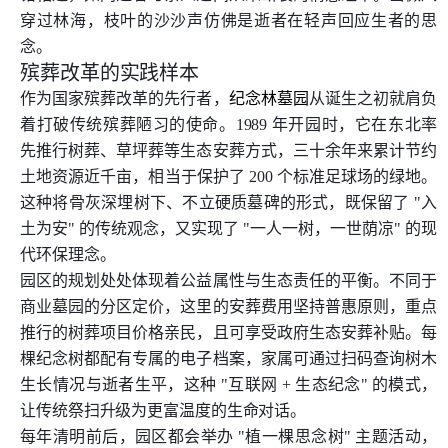
穿过林海，枝叶的沙沙声仿佛是逝者在轻声回应生者的思
念。
殡葬改革的实践样本
作为国家殡葬改革的先行者，
纪念林墓园
从诞生之初就肩负
着打破传统殡葬陋习的使命。1989 年开园时，它在东北率
先推行树葬、草坪葬等生态安葬方式，三十余年来累计节约
土地资源近千亩，相当于保护了 200 个标准足球场的绿地。
这种将骨灰深埋树下、不立硬质墓碑的形式，既保留了 "入
土为安" 的传统观念，又实现了 "一人一树，一世荫凉" 的现
代环保理念。
园区的规划处处体现着公益属性与生态责任的平衡。不同于
商业墓园的分区定价，这里的安葬费用坚持普惠原则，重点
推行的树葬项目价格亲民，且可享受政府生态安葬补贴。每
棵纪念树都配有专属的电子档案，家属可通过扫码查询树木
生长情况与逝者生平，这种 "互联网 + 生态纪念" 的模式，
让传统祭扫升级为更富温度的生命对话。
每年清明前后，园区都会举办 "植一棵思念树" 主题活动，