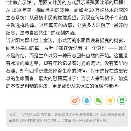
"生命启示馆"，用图文并茂的方式展示着殡葬改革的历程：
从 1989 年第一棵纪念树的栽种，到如今 20 万株林木形成的
生态系统；从最初市民的犹豫观望，到现在每年数千个家庭
主动选择树葬。这些真实的故事，让更多人理解了 "最好的
纪念，是与自然共生" 的深刻内涵。
当夕阳为群山镀上金边，小龙河的水面倒映着摇曳的树影，
纪念林墓园的每一片叶子都在诉说着同一个真理 —— 死亡
不是终结，而是生命以另一种形态回归自然的开始。这里没
有冰冷的墓志铭，却有年轮记录着时光的流逝；没有奢华的
石雕，却有四季更迭演绎着生命的韵律。对于选择在这里安
息的生命而言，最大的慰藉莫过于：当亲人来到树下，触摸
的不仅是粗糙的树皮，更是那份从未远去的温暖与牵挂。
版权：【注明为本站的文章，转载请注明出处与原文地址！本站部分转载文
章能找到原作者的我们都会注明，若文章涉及版权联系客服人员.】