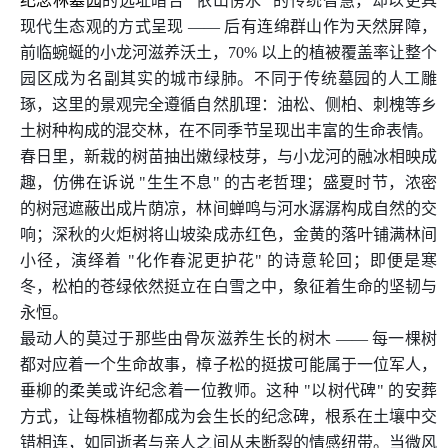
纪念林墓园
的选址暗合 "依山傍水" 的传统智慧，却以更具
现代生态观的方式呈现 —— 后有连绵群山作为天然屏障，
前临蜿蜒的小龙河滋养沃土，70% 以上的植被覆盖率让整个
园区成为名副其实的城市绿肺。不同于传统墓园的人工雕
琢，这里的景观完全遵循自然肌理：油松、侧柏、刺槐等乡
土树种构成的混交林，在不同季节呈现出丰富的生命表情。
春日里，新栽的树苗抽出嫩绿枝芽，与小龙河的融冰相映成
趣，仿佛在诉说 "生生不息" 的古老哲理；盛夏时节，浓密
的树冠遮蔽出成片荫凉，林间蝉鸣与河水潺潺构成自然的交
响；深秋的火炬树将山坡染成赤红色，金黄的落叶铺满林间
小径，演绎着 "化作春泥更护花" 的诗意轮回；即便是寒
冬，松柏的苍绿依然挺立在白雪之中，象征着生命的坚韧与
永恒。
最动人的莫过于那些由骨灰滋养生长的树木 —— 每一棵树
都对应着一个生命故事，樟子松的挺拔可能属于一位军人，
垂柳的柔美或许纪念着一位教师。这种 "以树代碑" 的安葬
方式，让每株植物都成为会生长的纪念碑，根系在土壤中交
错相连，如同逝者与亲人之间从未断裂的情感纽带。当微风