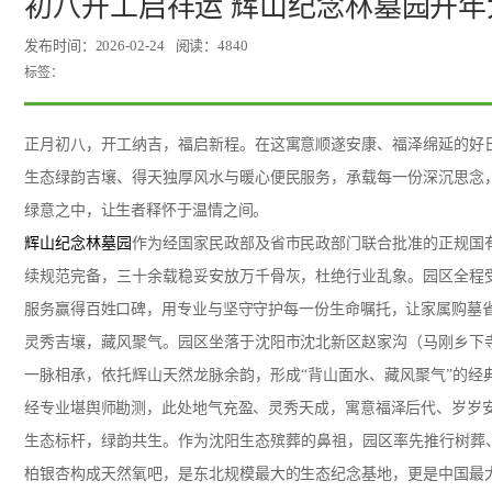
初八开工启祥运 辉山纪念林墓园开
发布时间：2026-02-24
阅读：4840
标签：
正月初八，开工纳吉，福启新程。在这寓意顺遂安康、福泽绵延的好
生态绿韵吉壤、得天独厚风水与暖心便民服务，承载每一份深沉思念
绿意之中，让生者释怀于温情之间。
辉山纪念林墓园
作为经国家民政部及省市民政部门联合批准的正规国
续规范完备，三十余载稳妥安放万千骨灰，杜绝行业乱象。园区全程
服务赢得百姓口碑，用专业与坚守守护每一份生命嘱托，让家属购墓
灵秀吉壤，藏风聚气。园区坐落于沈阳市沈北新区赵家沟（马刚乡下
一脉相承，依托辉山天然龙脉余韵，形成“背山面水、藏风聚气”的
经专业堪舆师勘测，此处地气充盈、灵秀天成，寓意福泽后代、岁岁
生态标杆，绿韵共生。作为沈阳生态殡葬的鼻祖，园区率先推行树葬、草
柏银杏构成天然氧吧，是东北规模最大的生态纪念基地，更是中国最