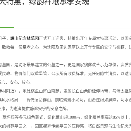
年大特惠，绿韵祥壤承孝安魂
日子，
辉山纪念林墓园
正式开工迎客，特推出开年专属大特惠活动，以国
，致敬每一份至孝之心，为沈阳及周边家庭送上开年专属的安宁与慰藉，
有墓园，是沈阳最早建立的公墓之一，更是国家殡葬改革示范单位，资质
受民政、物价部门双重监管，公示所有收费标准，无任何隐性消费，以透
省心、安心、放心。
寺村附近），地处棋盘山辉山南麓，隶属长白山余脉延伸地带，与清太祖
经典风水格局——背倚层峦群山，前临蜿蜒小龙河，山峦连绵如屏障，河水
安康，为逝者提供静谧安宁的安息之所。
坪葬等多元绿色葬式，绿化荒山超1000亩，绿化覆盖率高达85%以上，
大的树葬墓园之一。园区摒弃传统墓园的压抑感，将自然景观与生命纪念