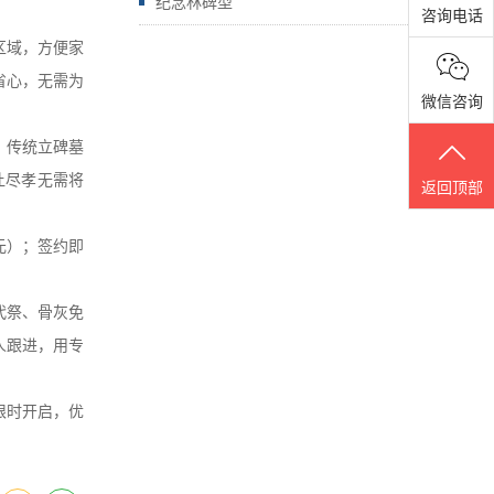
纪念林碑型
。
咨询电话
区域，方便家
省心，无需为
微信咨询
；传统立碑墓
让尽孝无需将
返回顶部
元）；签约即
代祭、骨灰免
人跟进，用专
限时开启，优
。