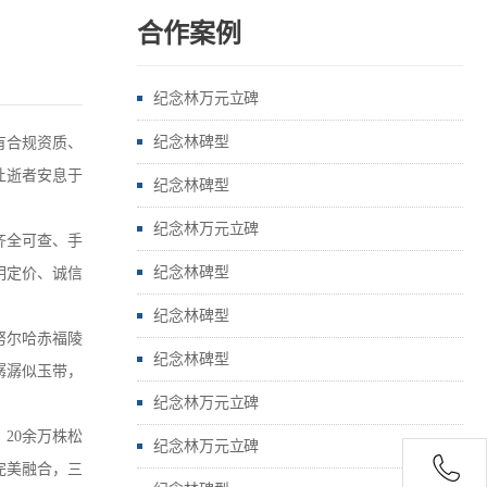
合作案例
纪念林万元立碑
纪念林碑型
有合规资质、
让逝者安息于
纪念林碑型
纪念林万元立碑
齐全可查、手
纪念林碑型
明定价、诚信
纪念林碑型
努尔哈赤福陵
纪念林碑型
潺潺似玉带，
纪念林万元立碑
20余万株松
纪念林万元立碑
完美融合，三