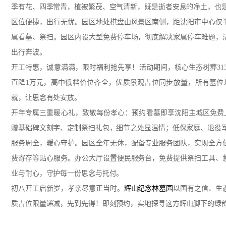
季有花、四季常青，植被繁茂、空气清新，既是逝者安息的净土，也
区位便捷，出行无忧。园区地处棋盘山风景区南侧，距沈阳市中心仅
属看墓、祭扫。园区内设大型免费停车场，彻底解决家属停车难题，
出行奔波。
开工特惠，诚意满满，限时福利抢先享！活动期间，核心生态树葬31
直降1万元，高中低档价位齐全，优质景观吉位同步放量，所有墓位
就，让思念有处安放。
开年专属三重暖心礼，致敬每份孝心：预约看墓即享沈阳主城区免费
赠基础碑文刻字、定制祭扫礼包，细节之处显温情；低保家庭、退役
服务周全，暖心守护。园区全年无休，配备专业服务团队，实现全方
费寄存等贴心服务。办公大厅设置便民服务台，免费提供祭扫工具、
业与耐心，守护每一份思念与托付。
初八开工启新岁，孝亲尽意正当时。
辉山纪念林墓园
以国有之信、生
质吉位限量递减，先到先得！即刻预约，实地探寻这方辉山脚下的绿