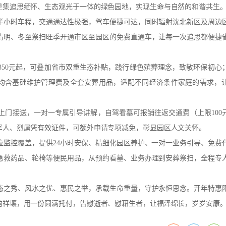
是集追思缅怀、生态观光于一体的绿色园地，实现生命与自然的和谐共生
半小时车程，交通通达性极强，驾车便捷可达，同时辐射沈北新区及周边
清明、冬至祭扫旺季开通市区至园区的免费直通车，让每一次追思都便捷
350元起，可叠加省市双重生态补贴，践行绿色殡葬理念，致敬环保初心
均含基础维护管理费及全套安葬用品，适配不同经济条件家庭的需求，
上门接送，一对一专属引导讲解，自驾看墓可报销往返交通费（上限100
军人、烈属凭有效证件，可额外申请专项减免，彰显园区人文关怀。
位监控覆盖，提供24小时安保、精细化园区养护、一对一业务引导、免费
急救药品、轮椅等便民用品，从预约看墓、业务办理到安葬祭扫，全程专
态之秀、风水之优、惠民之举，承载生命重量，守护永恒思念。开年特惠
韵祥壤，用一份圆满托付，告慰逝者、慰藉生者，让福泽绵长，岁岁安康