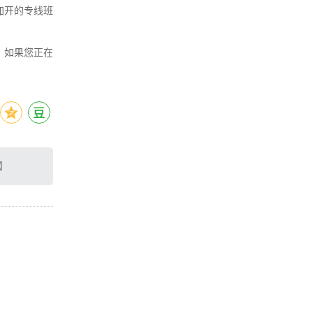
加开的专线班
。如果您正在
】