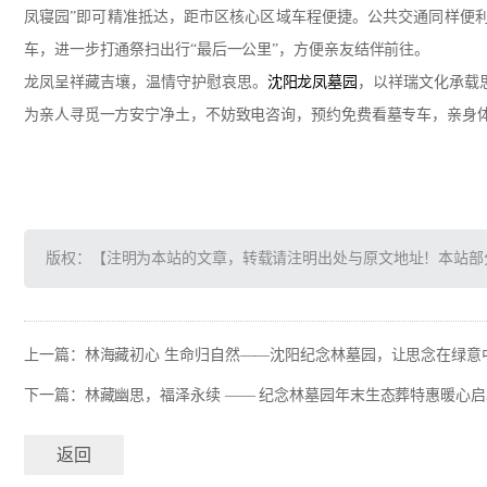
凤寝园”即可精准抵达，距市区核心区域车程便捷。公共交通同样便
车，进一步打通祭扫出行“最后一公里”，方便亲友结伴前往。
龙凤呈祥藏吉壤，温情守护慰哀思。
沈阳龙凤墓园
，以祥瑞文化承载
为亲人寻觅一方安宁净土，不妨致电咨询，预约免费看墓专车，亲身
版权：【注明为本站的文章，转载请注明出处与原文地址！本站部
上一篇：
林海藏初心 生命归自然——沈阳纪念林墓园，让思念在绿意
下一篇：
林藏幽思，福泽永续 —— 纪念林墓园年末生态葬特惠暖心启
返回