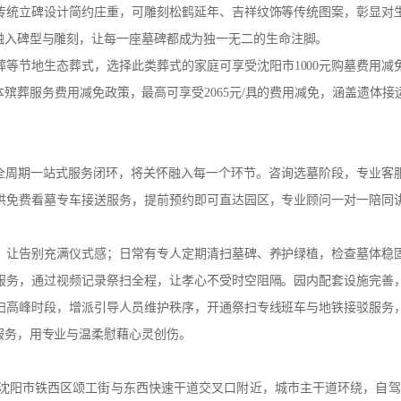
传统立碑设计简约庄重，可雕刻松鹤延年、吉祥纹饰等传统图案，彰显对
融入碑型与雕刻，让每一座墓碑都成为独一无二的生命注脚。
等节地生态葬式，选择此类葬式的家庭可享受沈阳市1000元购墓费用减
殡葬服务费用减免政策，最高可享受2065元/具的费用减免，涵盖遗体接
全周期一站式服务闭环，将关怀融入每一个环节。咨询选墓阶段，专业客服
供免费看墓专车接送服务，提前预约即可直达园区，专业顾问一对一陪同
，让告别充满仪式感；日常有专人定期清扫墓碑、养护绿植，检查墓体稳
服务，通过视频记录祭扫全程，让孝心不受时空阻隔。园内配套设施完善
扫高峰时段，增派引导人员维护秩序，开通祭扫专线班车与地铁接驳服务
服务，用专业与温柔慰藉心灵创伤。
沈阳市铁西区颂工街与东西快速干道交叉口附近，城市主干道环绕，自驾