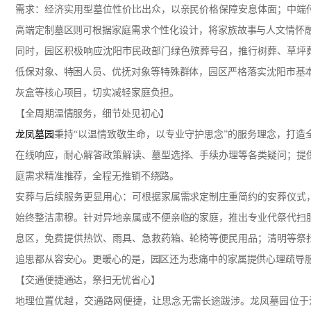
需求：经济实用型墓位性价比出众，以亲民价格保障安息体面；中端
高端定制墓区则可根据家庭需求个性化设计，将家族故事与人文情怀
同时，园区积极响应沈阳市民政部门绿色殡葬号召，推行树葬、草坪葬
低保对象、特困人员、优抚对象等特殊群体，园区严格落实沈阳市基本
灰盒等核心项目，切实减轻家庭负担。
【全周期温情服务，细节处见初心】
龙凤墓园
秉持“以温情致敬生命，以专业守护思念”的服务理念，打造
在线响应，耐心解答政策解读、墓型选择、手续办理等各类疑问；提
庭需求精准推荐，全程无推销不绕路。
安葬与后续服务更显用心：可根据家属需求定制庄重简约的安葬仪式
始终整洁肃穆。针对异地亲属或不便亲临的家庭，推出专业代祭代扫
息区，免费提供热饮、雨具、急救药箱、轮椅等便民用品；清明等祭
追思都从容安心。更暖心的是，园区还为悲痛中的家属提供心理疏导
【交通便捷通达，祭扫无忧省心】
地理位置优越，交通路网便捷，让思念无需长途跋涉。龙凤墓园位于