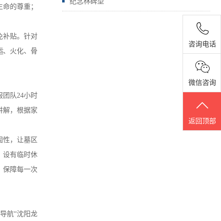
纪念林碑型
生命的尊重；
免补贴。针对
咨询电话
运、火化、骨
微信咨询
团队24小时
讲解，根据家
返回顶部
固性，让墓区
，设有临时休
，保障每一次
导航“沈阳龙