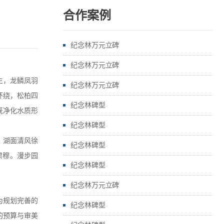
合作案例
纪念林万元立碑
纪念林万元立碑
生，龙鳞凤羽
纪念林万元立碑
环绕，松柏四
纪念林碑型
既净化水质形
纪念林碑型
，湖面清风徐
纪念林碑型
肃穆。漫步园
纪念林碑型
。
纪念林万元立碑
为规划完善的
纪念林碑型
的预算与审美