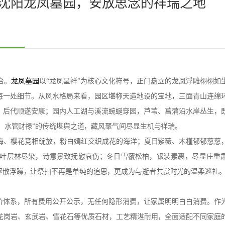
—沈阳龙凤墓园，安放思念的祥瑞之地
合。
龙凤墓园
以“龙凤呈祥”为核心文化符号，正门矗立的龙凤浮雕栩栩如
入每一处细节。从风水格局来看，园区堪称天造地设的宝地，三面青山连绵
厚、后代顺遂安康；园内人工湖与溪流蜿蜒穿园，芦苇、菖蒲沿水岸丛生，
丁、水管财禄”的传统堪舆之道，藏风聚气间尽显生机与祥瑞。
梅、樱花竞相绽放，粉白嫣红交织成花的海洋；夏日紫薇、木槿郁郁葱葱
叶层林尽染，诗意景致抚慰哀伤；冬日雪覆松柏，银装素裹，尽显庄重
驱散浮躁，让祭扫不再是单纯的追思，更成为与逝者共赏时光的温柔巡礼
定价体系，所有费用公开公示，无任何隐形消费，让家属明明白白消费。作
花岗岩、玄武岩、雪花石等优质石材，工艺精湛耐用，全面适配不同家庭