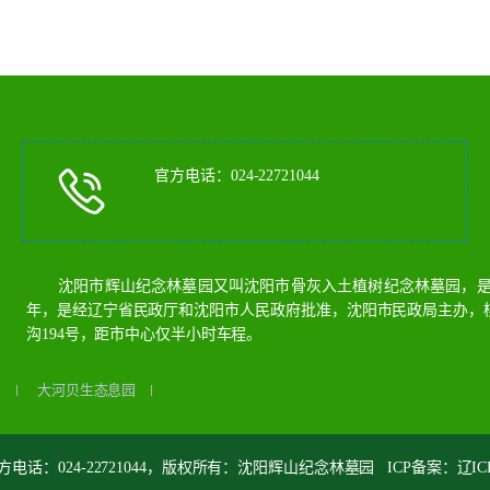
官方电话：024-22721044
沈阳市辉山纪念林墓园又叫沈阳市骨灰入土植树纪念林墓园，是沈
年，是经辽宁省民政厅和沈阳市人民政府批准，沈阳市民政局主办，
沟194号，距市中心仅半小时车程。
园
大河贝生态息园
电话：024-22721044，版权所有：沈阳辉山纪念林墓园 ICP备案：
辽IC