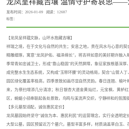
龙凤呈祥藏吉壤 温情守护寄哀思—
发布时间：2026-01-09
阅读：12687
标签：
【龙凤呈祥蕴文脉，山环水抱藏吉壤】
祥瑞之境，在于文化与自然的共生；安息之地，贵在风水与心意的契
精雕细琢，寓意“龙凤护佑、福泽绵长”，将吉祥如意的美好期许融
季常青如忠诚卫士，形成“靠山稳固”的天然屏障，象征家族根基深
成完整水生生态系统，又构成“玉带环腰”的灵动格局，契合“山管人
园区绿化覆盖率极高，四季景致如画尽显自然灵韵。春日连翘、榆叶
来，为祭扫增添几分清凉；秋日银杏大道金黄灿烂，元宝枫、黄栌红
区，蜿蜒小径串联起各处景致，鸟鸣与溪流声交织，宁静祥和的氛围
【多元墓型适配，诚信惠民定价】
龙凤墓园始终坚守“诚信为本、惠民利民”的运营理念，实行全透明
大型公墓，园区预留近万个墓穴，墓型丰富多样，材质涵盖草白玉、