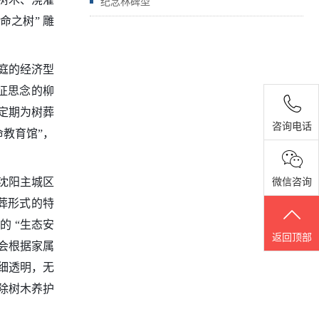
纪念林碑型
命之树” 雕
家庭的经济型
征思念的柳
定期为树葬
咨询电话
命教育馆”，
沈阳主城区
微信咨询
葬形式的特
的 “生态安
返回顶部
会根据家属
明细透明，无
除树木养护