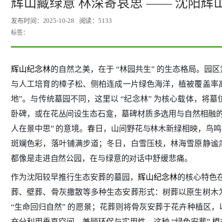
辉山藏绿意 林深寄哀思 —— 沈阳
发布时间：2025-10-28
阅读：5133
标签：
辉山纪念林
的自然之美，在于 “林园共生” 的生态格局。
与人工培育的樟子松、侧柏连成一片绿色海洋，植被覆盖率高达
地”。与传统墓园不同，这里以 “纪念林” 为核心载体，
卧碑，或在花丛间设生态石龛，墓碑材质多选用与自然相融的
人在景中思” 的意境。春日，山间野花与林木新绿相映，鸟
斑斓色彩，落叶铺满步道；冬日，白雪压枝，林海雪原静谧
都像是走进自然公园，在与绿意的对话中舒缓悲痛。
作为沈阳较早推行生态安葬的墓园，
辉山纪念林
的核心特色在
葬、壁葬、骨灰撒散等多种生态安葬形式：树葬以原生树木
“生命回归自然” 的愿景；花葬则将骨灰安葬于花卉种植区
充分利用垂直空间，兼顾环保与实用性。这种 “绿色安葬”