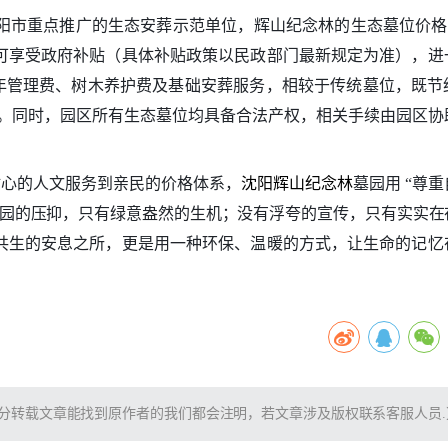
市重点推广的生态安葬示范单位，辉山纪念林的生态墓位价格从 1
可享受政府补贴（具体补贴政策以民政部门最新规定为准），进
20 年管理费、树木养护费及基础安葬服务，相较于传统墓位，既
重价值。同时，园区所有生态墓位均具备合法产权，相关手续由园区
从贴心的人文服务到亲民的价格体系，
沈阳辉山纪念林
墓园用 “尊
墓园的压抑，只有绿意盎然的生机；没有浮夸的宣传，只有实实在
共生的安息之所，更是用一种环保、温暖的方式，让生命的记忆
分转载文章能找到原作者的我们都会注明，若文章涉及版权联系客服人员.