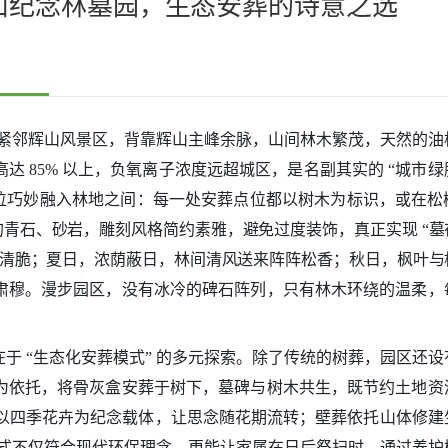
辉山纪念林墓园，生态安葬的诗意之选
园区紧邻辉山风景区，背靠辉山主峰余脉，山间林木繁茂，天然的油
 85% 以上，负氧离子浓度远超城区，是名副其实的 “城市
将墓位巧妙融入林地之间：每一处安葬点位都以树木为标识，或在松
青石、砂岩，雕刻风格简约素雅，避免过度装饰，真正实现 “墓
鸣清脆；夏日，浓荫蔽日，林间清风送来阵阵松香；秋日，枫叶与
肃穆。漫步园区，没有冰冷的碑石阵列，只有林木环绕的温柔，
于 “生态化安葬模式” 的多元探索。除了传统的树葬，园区还
为依托，将骨灰盒安葬于树下，墓碑与树木共生，既节约土地资
，以四季花卉为纪念载体，让思念随花期流转；壁葬依托山体修建
 模式不仅符合现代环保理念，更能让家属在日后祭扫时，通过养护