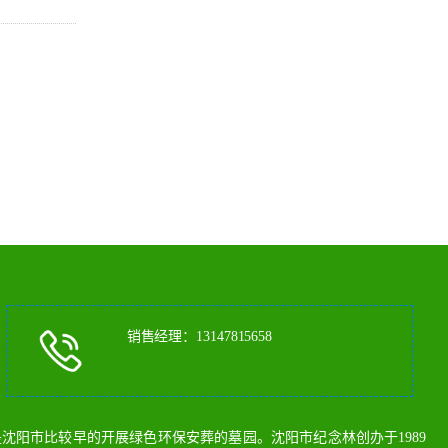
销售经理：13147815658
阳市比较早的开展绿色环保安葬的墓园。沈阳市纪念林创办于1989