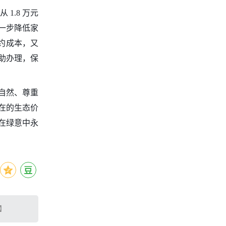
.8 万元
一步降低家
节约成本，又
协助办理，保
重自然、尊重
在的生态价
在绿意中永
】