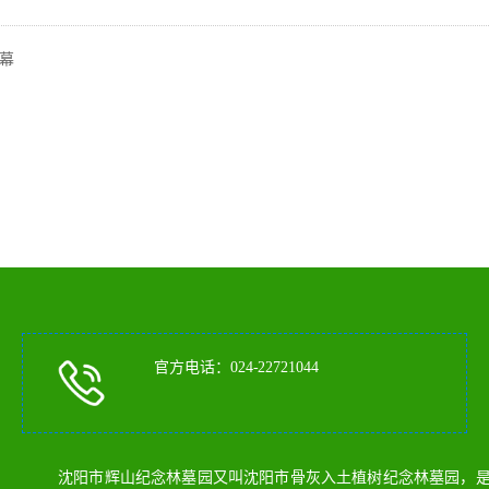
幕
官方电话：024-22721044
沈阳市辉山纪念林墓园又叫沈阳市骨灰入土植树纪念林墓园，是沈