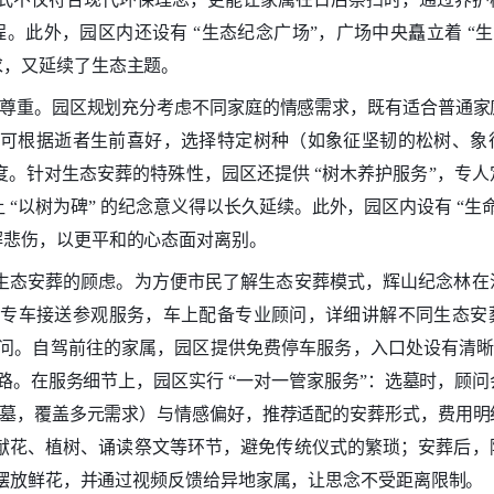
。此外，园区内还设有 “生态纪念广场”，广场中央矗立着 “生
求，又延续了生态主题。
的双重尊重。园区规划充分考虑不同家庭的情感需求，既有适合普通
可根据逝者生前喜好，选择特定树种（如象征坚韧的松树、象
。针对生态安葬的特殊性，园区还提供 “树木养护服务”，专人
“以树为碑” 的纪念意义得以长久延续。此外，园区内设有 “生
解悲伤，以更平和的心态面对离别。
生态安葬的顾虑。为方便市民了解生态安葬模式，辉山纪念林在
免费专车接送参观服务，车上配备专业顾问，详细讲解不同生态安
见疑问。自驾前往的家属，园区提供免费停车服务，入口处设有清晰
路。在服务细节上，园区实行 “一对一管家服务”：选墓时，顾问
制林葬墓，覆盖多元需求）与情感偏好，推荐适配的安葬形式，费用
献花、植树、诵读祭文等环节，避免传统仪式的繁琐；安葬后，
、摆放鲜花，并通过视频反馈给异地家属，让思念不受距离限制。