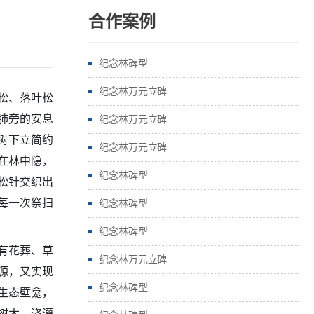
合作案例
纪念林碑型
纪念林万元立碑
松、落叶松
绿肺旁的安息
纪念林万元立碑
树下立简约
纪念林万元立碑
在林中隐，
纪念林碑型
松针交织出
每一次祭扫
纪念林碑型
纪念林碑型
设有花葬、草
纪念林万元立碑
源，又实现
纪念林碑型
生态壁龛，
树木、浇灌