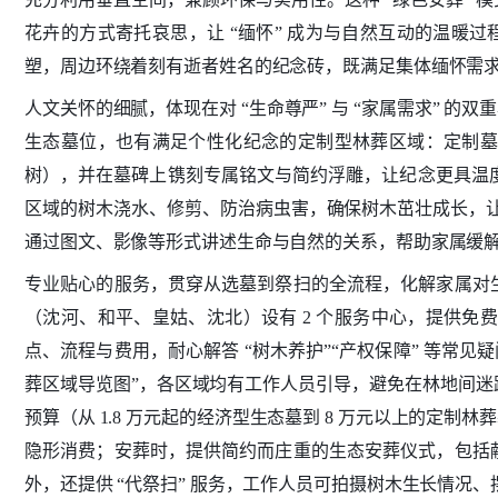
花卉的方式寄托哀思，让 “缅怀” 成为与自然互动的温暖过程
塑，周边环绕着刻有逝者姓名的纪念砖，既满足集体缅怀需
人文关怀的细腻，体现在对 “生命尊严” 与 “家属需求” 
生态墓位，也有满足个性化纪念的定制型林葬区域：定制墓
树），并在墓碑上镌刻专属铭文与简约浮雕，让纪念更具温度
区域的树木浇水、修剪、防治病虫害，确保树木茁壮成长，让 
通过图文、影像等形式讲述生命与自然的关系，帮助家属缓
专业贴心的服务，贯穿从选墓到祭扫的全流程，化解家属对
（沈河、和平、皇姑、沈北）设有 2 个服务中心，提供
点、流程与费用，耐心解答 “树木养护”“产权保障” 等常
葬区域导览图”，各区域均有工作人员引导，避免在林地间迷
预算（从 1.8 万元起的经济型生态墓到 8 万元以上的定
隐形消费；安葬时，提供简约而庄重的生态安葬仪式，包括
外，还提供 “代祭扫” 服务，工作人员可拍摄树木生长情况