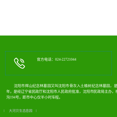
官方电话：024-22721044
沈阳市辉山纪念林墓园又叫沈阳市骨灰入土植树纪念林墓园，是沈
年，是经辽宁省民政厅和沈阳市人民政府批准，沈阳市民政局主办，
沟194号，距市中心仅半小时车程。
园
大河贝生态息园