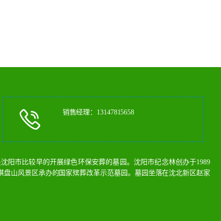
销售经理：13147815658
阳市比较早的开展绿色环保安葬的墓园。沈阳市纪念林创办于1989
棋盘山风景区承办的国家殡葬改革示范墓园。墓园坐落在沈北新区赵家