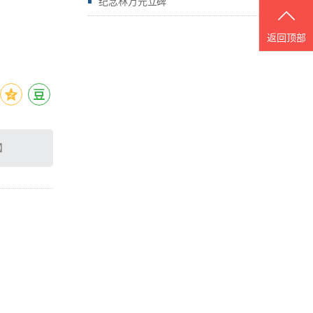
纪念林万元立碑
返回顶部
】